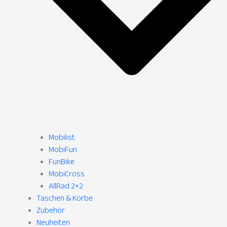
Mobilist
MobiFun
FunBike
MobiCross
AllRad 2×2
Taschen & Körbe
Zubehör
Neuheiten