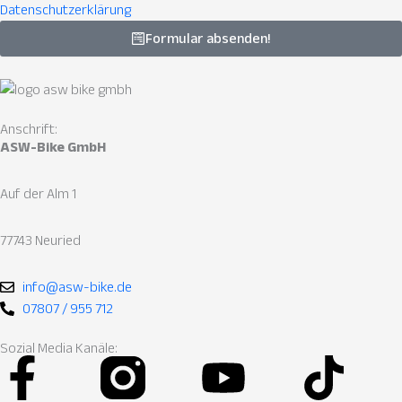
Datenschutzerklärung
Formular absenden!
Anschrift:
ASW-Bike GmbH
Auf der Alm 1
77743 Neuried
info@asw-bike.de
07807 / 955 712
Sozial Media Kanäle:
Facebook-
Instagram
Youtube
Tik