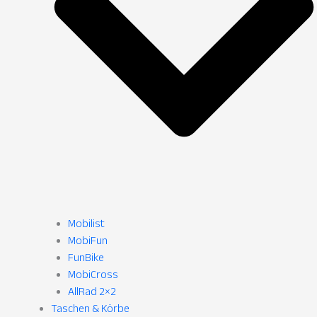
Mobilist
MobiFun
FunBike
MobiCross
AllRad 2×2
Taschen & Körbe