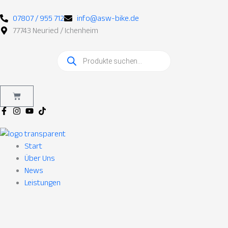
Zum
Inhalt
07807 / 955 712
info@asw-bike.de
springen
77743 Neuried / Ichenheim
Products
search
Warenkorb
Start
Über Uns
News
Leistungen