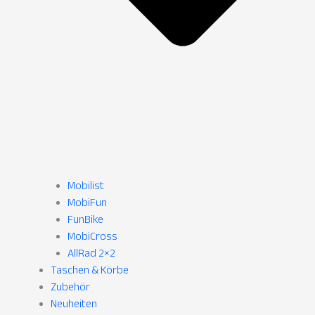
Mobilist
MobiFun
FunBike
MobiCross
AllRad 2×2
Taschen & Körbe
Zubehör
Neuheiten