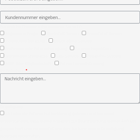
Kundennummer (optional):
Für welche Themen interessieren Sie sich?
Allgemeine Frage
Werkstatt Termin
Probefahrt Termin
individuelle Beratung
Bosch eBike Service
Professionelle Fahrradreinigung
Fahrrad Inspektion
Wohnmobil Stellplätze
Gas-Service
Regal-Fix-System
ASW-Bike Mitgliedschaft
Fahrsicherheitstraining
Ihr Anliegen:
Einwilligung:
Ich habe die Datenschutzerklärung gelesen und bin damit
einverstanden, dass meine Angaben zur Beantwortung meiner Anfrage
gespeichert und verarbeitet werden. Ich kann meine Einwilligung
jederzeit widerrufen.