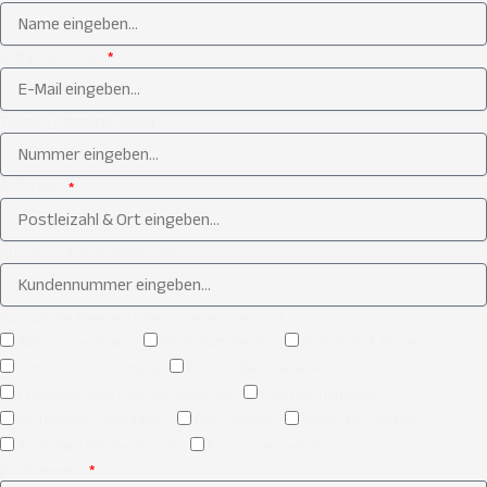
E-Mail Adresse:
Telefon / Mobil Nummer:
PLZ / Ort:
Kundennummer (optional):
Für welche Themen interessieren Sie sich?
Allgemeine Frage
Werkstatt Termin
Probefahrt Termin
individuelle Beratung
Bosch eBike Service
Professionelle Fahrradreinigung
Fahrrad Inspektion
Wohnmobil Stellplätze
Gas-Service
Regal-Fix-System
ASW-Bike Mitgliedschaft
Fahrsicherheitstraining
Ihr Anliegen: