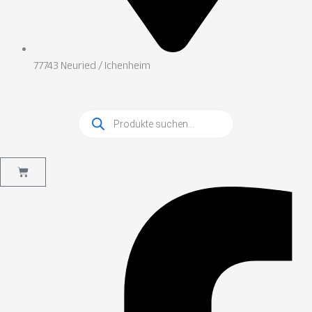
77743 Neuried / Ichenheim
Products
search
Warenkorb