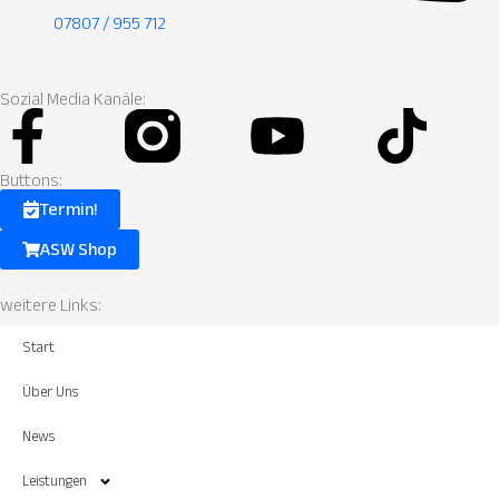
07807 / 955 712
Sozial Media Kanäle:
Facebook-
Instagram
Youtube
Tik
f
Fill.svg
Buttons:
Termin!
ASW Shop
weitere Links:
Start
Über Uns
News
Leistungen