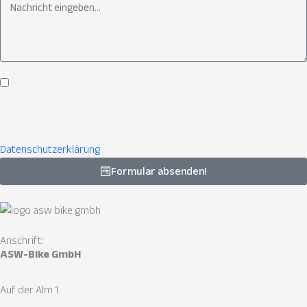
Einwilligung:
Ich habe die Datenschutzerklärung gelesen und bin damit
einverstanden, dass meine Angaben zur Beantwortung meiner Anfrage
gespeichert und verarbeitet werden. Ich kann meine Einwilligung
jederzeit widerrufen.
Datenschutzerklärung
Formular absenden!
Anschrift:
ASW-Bike GmbH
Auf der Alm 1