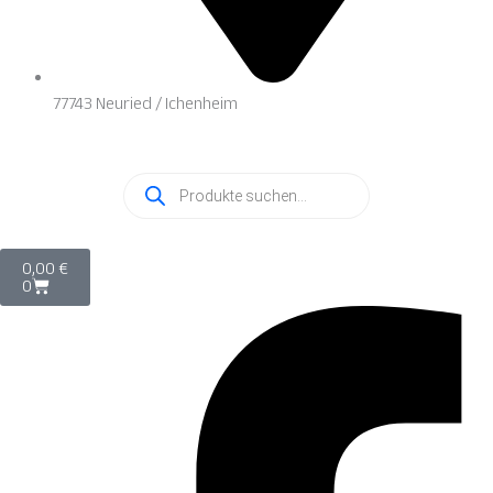
77743 Neuried / Ichenheim
Products
search
Warenkorb
0,00
€
0