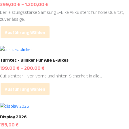
399,00
€
–
1.200,00
€
gewählt
mehrere
werden
Der leistungsstarke Samsung E-Bike Akku steht für hohe Qualität,
Varianten
zuverlässige...
auf.
Die
Ausführung Wählen
Optionen
können
auf
Dieses
der
Produkt
Turntec - Blinker Für Alle E-Bikes
Produktseite
weist
199,00
€
–
280,00
€
gewählt
mehrere
werden
Gut sichtbar – von vorne und hinten. Sicherheit in alle...
Varianten
auf.
Ausführung Wählen
Die
Optionen
können
auf
Display 2026
der
135,00
€
Produktseite