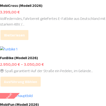
MobiCross (Modell 2026)
3.399,00
€
Vollfederndes, fahrbereit geliefertes E-Fatbike aus Deutschland mit
starkem 48V /...
Weiterlesen
Dieses
Produkt
FunBike (Modell 2026)
weist
2.950,00
€
–
3.050,00
€
mehrere
😎 Spaß garantiert! Auf der Straße ein Pedelec, im Gelände...
Varianten
auf.
Ausführung Wählen
Die
Optionen
ausverkauft
können
Dieses
auf
Produkt
MobiFun (Modell 2026)
der