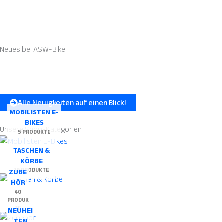
Neues bei
ASW-Bike
Alle Neuigkeiten auf einen Blick!
MOBILISTEN E-
BIKES
Unsere
Shop-Kategorien
5 PRODUKTE
TASCHEN &
KÖRBE
19 PRODUKTE
ZUBE
HÖR
40
PRODUK
TE
NEUHEI
TEN