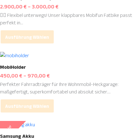
weist
2.900,00
€
–
3.000,00
€
Produktseite
mehrere
gewählt
🚴‍♀️ Flexibel unterwegs! Unser klappbares Mobifun Fatbike passt
Varianten
werden
perfekt in...
auf.
Die
Ausführung Wählen
Optionen
können
auf
Dieses
der
Produkt
MobiHolder
Produktseite
weist
450,00
€
–
970,00
€
gewählt
mehrere
werden
Perfekter Fahrradträger für Ihre Wohnmobil-Heckgarage:
Varianten
maßgefertigt, superkomfortabel und absolut sicher....
auf.
Die
Ausführung Wählen
Optionen
können
auf
Dieses
Sale!
der
Produkt
Samsung Akku
Produktseite
weist