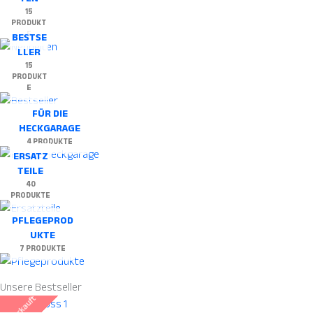
15
PRODUKT
E
BESTSE
LLER
15
PRODUKT
E
FÜR DIE
HECKGARAGE
4 PRODUKTE
ERSATZ
TEILE
40
PRODUKTE
PFLEGEPROD
UKTE
7 PRODUKTE
Unsere
Bestseller
ausverkauft