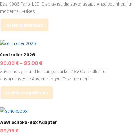
gewählt
Das KD86 Farb-LCD-Display ist die zuverlässige Anzeigeeinheit für
werden
moderne E-Bikes....
In Den Warenkorb
Dieses
Produkt
Controller 2026
weist
90,00
€
–
95,00
€
mehrere
Zuverlässiger und leistungsstarker 48V Controller für
Varianten
anspruchsvolle Anwendungen. Er kombiniert...
auf.
Die
Ausführung Wählen
Optionen
können
auf
der
ASW Schoko-Box Adapter
Produktseite
89,95
€
gewählt