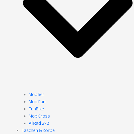
Mobilist
MobiFun
FunBike
MobiCross
AllRad 2×2
Taschen & Körbe