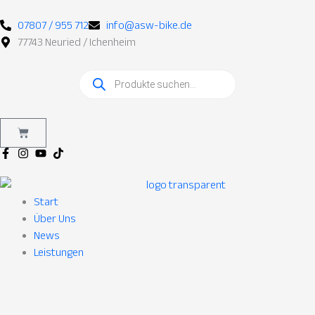
Zum
Inhalt
07807 / 955 712
info@asw-bike.de
springen
77743 Neuried / Ichenheim
Products
search
Warenkorb
Start
Über Uns
News
Leistungen