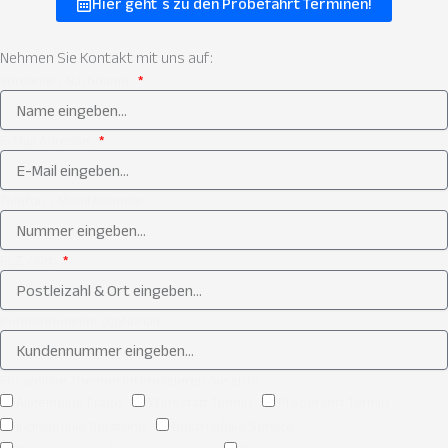
Hier geht´s zu den Probefahrt Terminen!
Nehmen Sie
Kontakt
mit uns auf:
Vorname / Nachname:
E-Mail Adresse:
Telefon / Mobil Nummer:
PLZ / Ort:
Kundennummer (optional):
Für welche Themen interessieren Sie sich?
Allgemeine Frage
Werkstatt Termin
Probefahrt Termin
individuelle Beratung
Bosch eBike Service