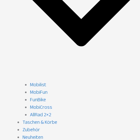
Mobilist
MobiFun
FunBike
MobiCross
AllRad 2×2
Taschen & Körbe
Zubehör
Neuheiten