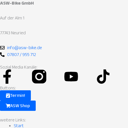
ASW-Bike GmbH
Auf der Alm 1
77743 Neuried
info@asw-bike.de
07807 / 955 712
Sozial Media Kanäle:
Facebook-
Instagram
Youtube
Tik
f
Fill.svg
Buttons:
Termin!
ASW Shop
weitere Links:
Start