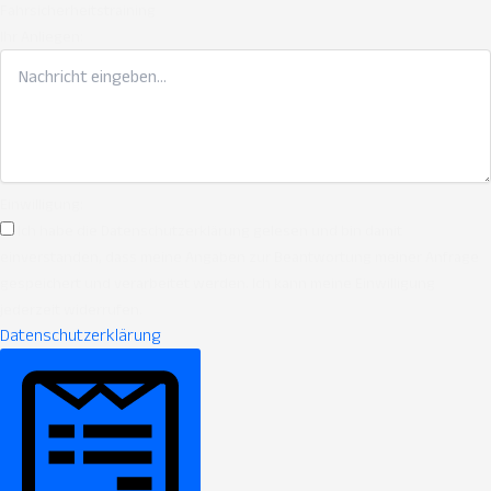
Fahrsicherheitstraining
Ihr Anliegen:
Einwilligung:
Ich habe die Datenschutzerklärung gelesen und bin damit
einverstanden, dass meine Angaben zur Beantwortung meiner Anfrage
gespeichert und verarbeitet werden. Ich kann meine Einwilligung
jederzeit widerrufen.
Datenschutzerklärung