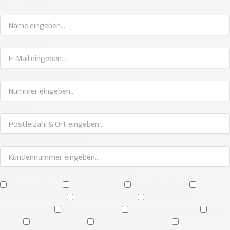
Vorname / Nachname:
E-Mail Adresse:
Telefon / Mobil Nummer:
PLZ / Ort:
Kundennummer (optional):
Für welche Themen interessieren Sie sich?
Allgemeine Frage
Werkstatt Termin
Probefahrt Termin
individuelle Beratung
Bosch eBike Service
Professionelle
Fahrradreinigung
Fahrrad Inspektion
Wohnmobil Stellplätze
Gas-
Service
Regal-Fix-System
ASW-Bike Mitgliedschaft