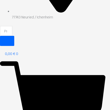
77743 Neuried / Ichenheim
0,00
€
0