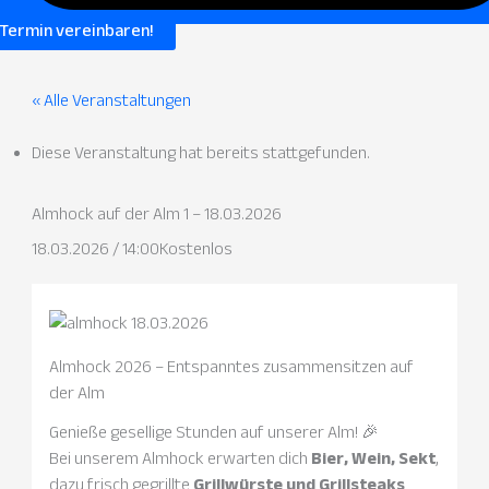
Termin vereinbaren!
« Alle Veranstaltungen
Diese Veranstaltung hat bereits stattgefunden.
Almhock auf der Alm 1 – 18.03.2026
18.03.2026 / 14:00
Kostenlos
Almhock 2026 – Entspanntes zusammensitzen auf
der Alm
Genieße gesellige Stunden auf unserer Alm! 🎉
Bei unserem Almhock erwarten dich
Bier, Wein, Sekt
,
dazu frisch gegrillte
Grillwürste und Grillsteaks