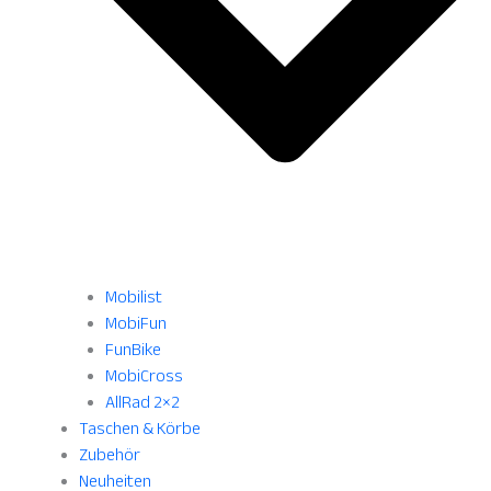
Mobilist
MobiFun
FunBike
MobiCross
AllRad 2×2
Taschen & Körbe
Zubehör
Neuheiten