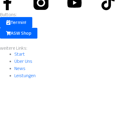
Facebook-
Instagram
Youtube
Tik
f
Fill.svg
Buttons:
Termin!
ASW Shop
weitere Links:
Start
Über Uns
News
Leistungen