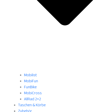
Mobilist
MobiFun
FunBike
MobiCross
AllRad 2×2
Taschen & Körbe
Zubehör