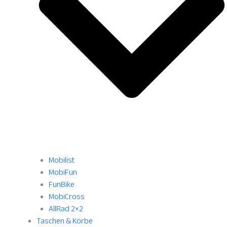
Mobilist
MobiFun
FunBike
MobiCross
AllRad 2×2
Taschen & Körbe