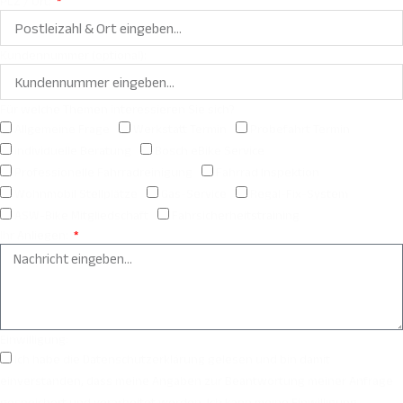
PLZ / Ort:
Kundennummer (optional):
Für welche Themen interessieren Sie sich?
Allgemeine Frage
Werkstatt Termin
Probefahrt Termin
individuelle Beratung
Bosch eBike Service
Professionelle Fahrradreinigung
Fahrrad Inspektion
Wohnmobil Stellplätze
Gas-Service
Regal-Fix-System
ASW-Bike Mitgliedschaft
Fahrsicherheitstraining
Ihr Anliegen:
Einwilligung:
Ich habe die Datenschutzerklärung gelesen und bin damit
einverstanden, dass meine Angaben zur Beantwortung meiner Anfrage
gespeichert und verarbeitet werden. Ich kann meine Einwilligung