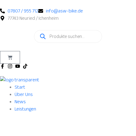
Zum
Inhalt
07807 / 955 712
info@asw-bike.de
springen
77743 Neuried / Ichenheim
Products
search
Warenkorb
Start
Über Uns
News
Leistungen