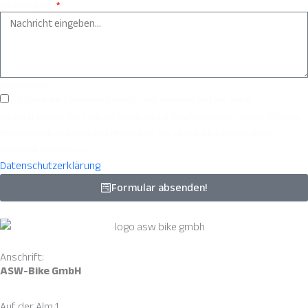
Ihr Anliegen:
Einwilligung:
Ich habe die Datenschutzerklärung gelesen und bin damit
einverstanden, dass meine Angaben zur Beantwortung meiner Anfrage
gespeichert und verarbeitet werden. Ich kann meine Einwilligung
jederzeit widerrufen.
Datenschutzerklärung
Formular absenden!
Anschrift:
ASW-Bike GmbH
Auf der Alm 1