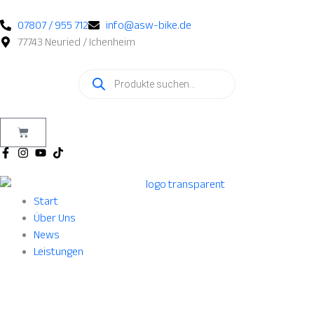
Nach
Zum
Beliebtheit
Inhalt
07807 / 955 712
info@asw-bike.de
sortiert
springen
77743 Neuried / Ichenheim
Products
search
Warenkorb
Start
Über Uns
News
Leistungen