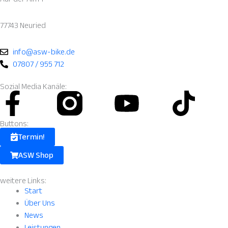
77743 Neuried
info@asw-bike.de
07807 / 955 712
Sozial Media Kanäle:
Facebook-
Instagram
Youtube
Tik
f
Fill.svg
Buttons:
Termin!
ASW Shop
weitere Links:
Start
Über Uns
News
Leistungen