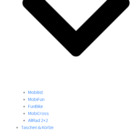
Mobilist
MobiFun
FunBike
MobiCross
AllRad 2×2
Taschen & Körbe