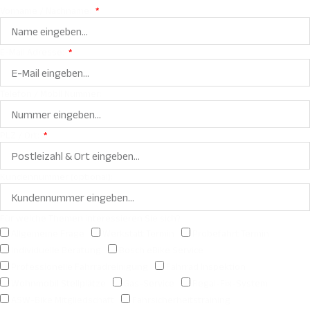
Vorname / Nachname:
E-Mail Adresse:
Telefon / Mobil Nummer:
PLZ / Ort:
Kundennummer (optional):
Für welche Themen interessieren Sie sich?
Allgemeine Frage
Werkstatt Termin
Probefahrt Termin
individuelle Beratung
Bosch eBike Service
Professionelle Fahrradreinigung
Fahrrad Inspektion
Wohnmobil Stellplätze
Gas-Service
Regal-Fix-System
ASW-Bike Mitgliedschaft
Fahrsicherheitstraining