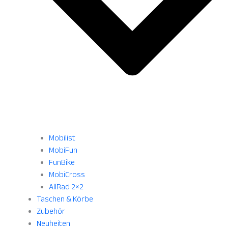
Mobilist
MobiFun
FunBike
MobiCross
AllRad 2×2
Taschen & Körbe
Zubehör
Neuheiten