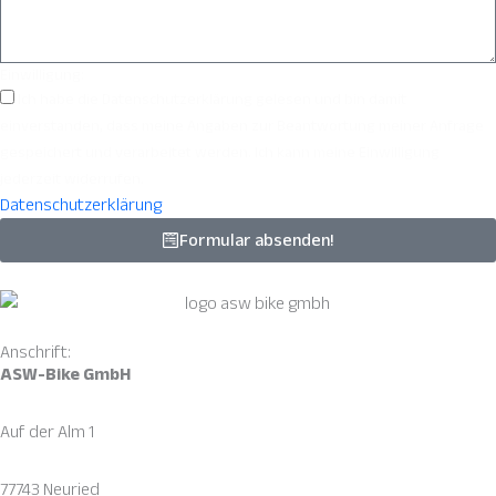
Einwilligung:
Ich habe die Datenschutzerklärung gelesen und bin damit
einverstanden, dass meine Angaben zur Beantwortung meiner Anfrage
gespeichert und verarbeitet werden. Ich kann meine Einwilligung
jederzeit widerrufen.
Datenschutzerklärung
Formular absenden!
Anschrift:
ASW-Bike GmbH
Auf der Alm 1
77743 Neuried