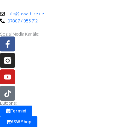
info@asw-bike.de
07807 / 955 712
Sozial Media Kanäle:
Facebook-
Instagram
Youtube
Tiktok
f
Fill.svg
Buttons:
Termin!
ASW Shop