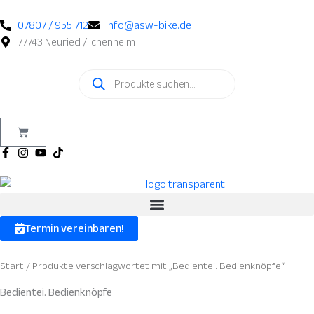
Zum
Inhalt
07807 / 955 712
info@asw-bike.de
springen
77743 Neuried / Ichenheim
Products
search
Warenkorb
Termin vereinbaren!
Start
/ Produkte verschlagwortet mit „Bedientei. Bedienknöpfe“
Bedientei. Bedienknöpfe