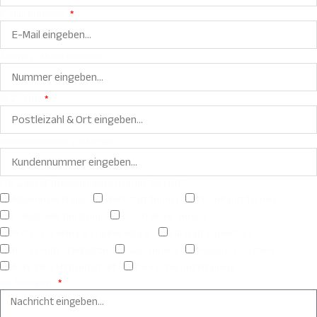
E-Mail Adresse:
Telefon / Mobil Nummer:
PLZ / Ort:
Kundennummer (optional):
Für welche Themen interessieren Sie sich?
Allgemeine Frage
Werkstatt Termin
Probefahrt Termin
individuelle Beratung
Bosch eBike Service
Professionelle Fahrradreinigung
Fahrrad Inspektion
Wohnmobil Stellplätze
Gas-Service
Regal-Fix-System
ASW-Bike Mitgliedschaft
Fahrsicherheitstraining
Ihr Anliegen: