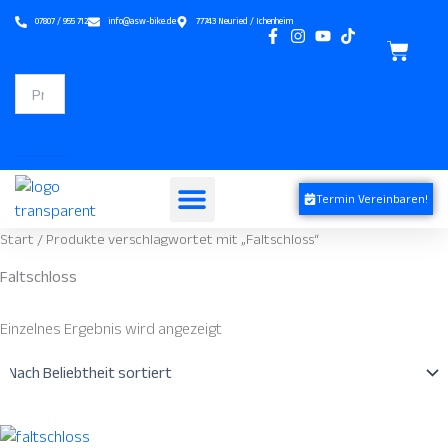
Zum
07807 / 955 712
info@asw-bike.de
77743 Neuried / Ichenheim
Inhalt
Waren
springen
Products
search
Termin Vereinbaren!
Start
/ Produkte verschlagwortet mit „Faltschloss“
Termin Vereinbaren
Faltschloss
Einzelnes Ergebnis wird angezeigt