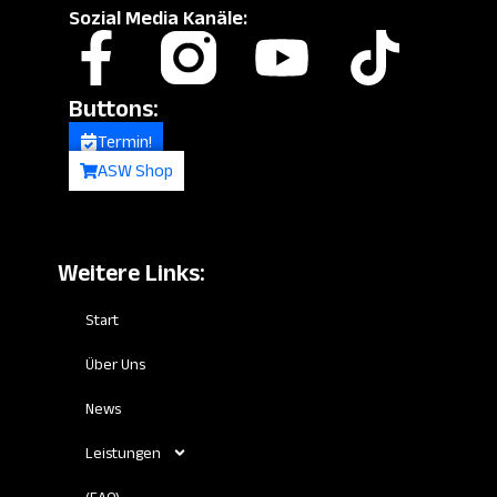
Sozial Media Kanäle:
Facebook-
Instagram
Youtube
Tikto
f
Fill.svg
Buttons:
Termin!
ASW Shop
Weitere Links:
Start
Über Uns
News
Leistungen