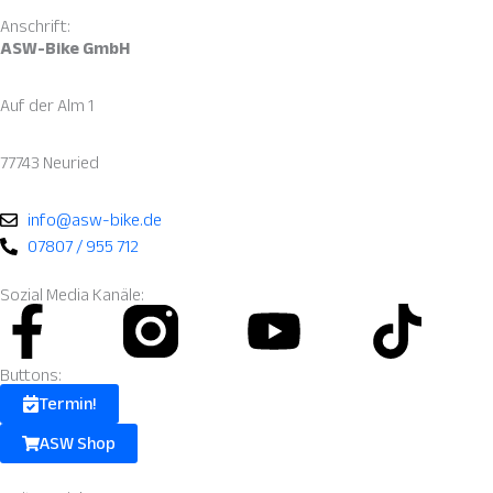
Anschrift:
ASW-Bike GmbH
Auf der Alm 1
77743 Neuried
info@asw-bike.de
07807 / 955 712
Sozial Media Kanäle:
Facebook-
Instagram
Youtube
Tik
f
Fill.svg
Buttons:
Termin!
ASW Shop