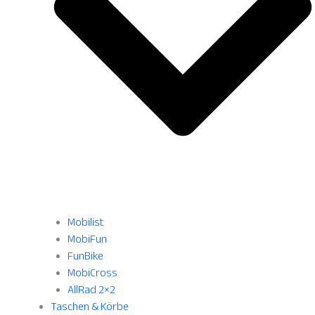
Mobilist
MobiFun
FunBike
MobiCross
AllRad 2×2
Taschen & Körbe