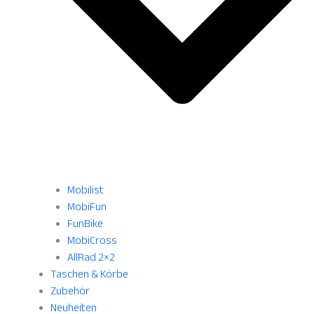
Mobilist
MobiFun
FunBike
MobiCross
AllRad 2×2
Taschen & Körbe
Zubehör
Neuheiten