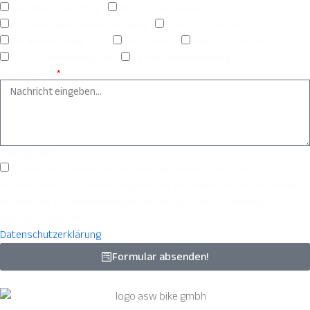
individuelle Beratung
Bosch eBike Service
Professionelle Fahrradreinigung
Fahrrad Inspektion
Wohnmobil Stellplätze
Gas-Service
Regal-Fix-System
ASW-Bike Mitgliedschaft
Fahrsicherheitstraining
Ihr Anliegen:
Einwilligung:
Ich habe die Datenschutzerklärung gelesen und bin damit
einverstanden, dass meine Angaben zur Beantwortung meiner Anfrage
gespeichert und verarbeitet werden. Ich kann meine Einwilligung
jederzeit widerrufen.
Datenschutzerklärung
Formular absenden!