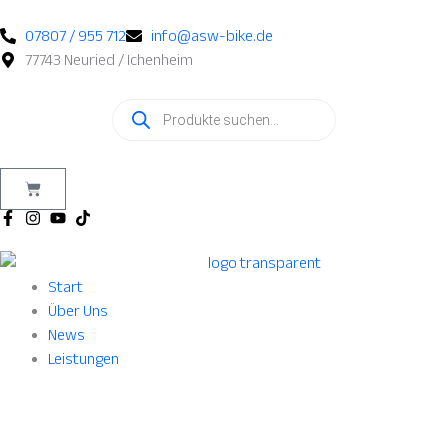
Zum
Inhalt
07807 / 955 712
info@asw-bike.de
springen
77743 Neuried / Ichenheim
Products
search
Warenkorb
Start
Über Uns
News
Leistungen