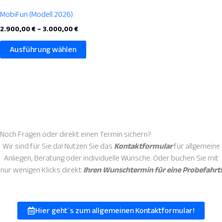
Produkt
MobiFun (Modell 2026)
weist
2.900,00
€
–
3.000,00
€
mehrere
Varianten
Ausführung wählen
auf.
Die
Optionen
können
auf
der
Produktseite
Noch Fragen oder direkt einen
Termin sichern?
gewählt
Wir sind für Sie da! Nutzen Sie das
Kontaktformular
für allgemeine
werden
Anliegen, Beratung oder individuelle Wünsche. Oder buchen Sie mit
nur wenigen Klicks direkt
Ihren Wunschtermin für eine Probefahrt!
Hier geht`s zum allgemeinen Kontaktformular!