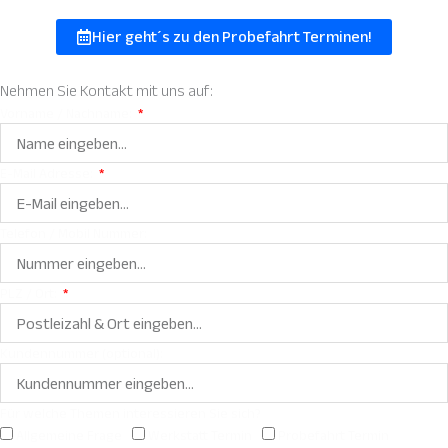
Hier geht´s zu den Probefahrt Terminen!
Nehmen Sie
Kontakt
mit uns auf:
Vorname / Nachname:
E-Mail Adresse:
Telefon / Mobil Nummer:
PLZ / Ort:
Kundennummer (optional):
Für welche Themen interessieren Sie sich?
Allgemeine Frage
Werkstatt Termin
Probefahrt Termin