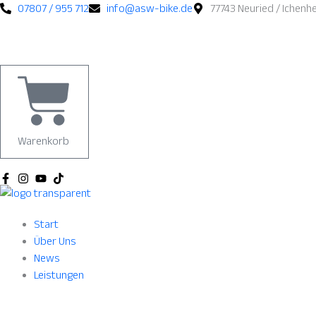
Zum
07807 / 955 712
info@asw-bike.de
77743 Neuried / Ichenh
Inhalt
springen
Warenkorb
Start
Über Uns
News
Leistungen