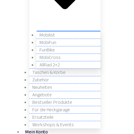
Mobilist
MobiFun
FunBike
MobiCross
AllRad 2×2
Taschen & Körbe
Zubehör
Neuheiten
Angebote
Bestseller Produkte
Für die Heckgarage
Ersatzteile
Workshops & Events
Mein Konto