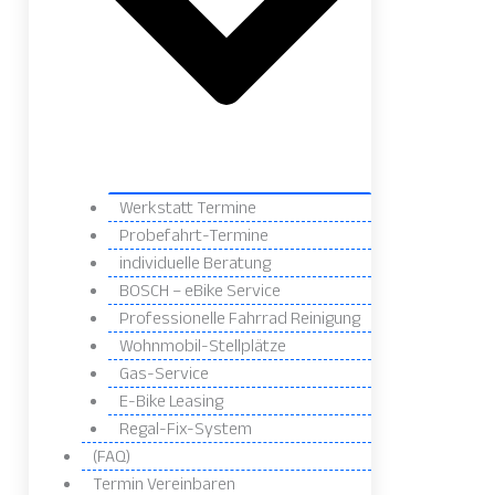
Werkstatt Termine
Probefahrt-Termine
individuelle Beratung
BOSCH – eBike Service
Professionelle Fahrrad Reinigung
Wohnmobil-Stellplätze
Gas-Service
E-Bike Leasing
Regal-Fix-System
(FAQ)
Termin Vereinbaren