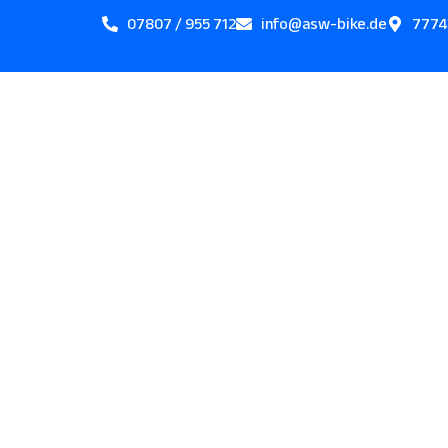
Zum
07807 / 955 712
info@asw-bike.de
7774
Inhalt
springen