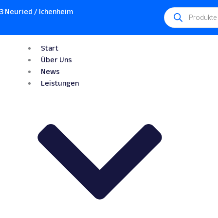
Products
3 Neuried / Ichenheim
search
Start
Über Uns
News
Leistungen