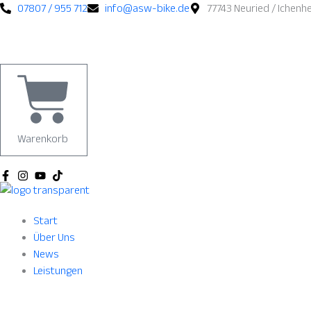
Zum
07807 / 955 712
info@asw-bike.de
77743 Neuried / Ichenh
Inhalt
springen
Warenkorb
Start
Über Uns
News
Leistungen