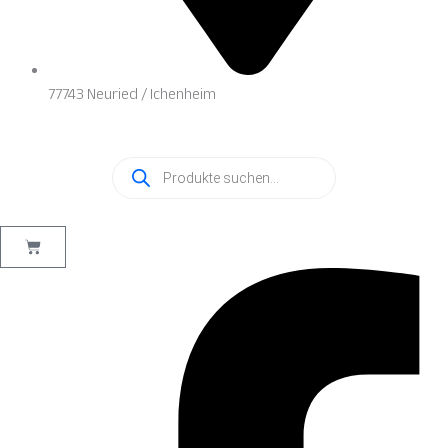
77743 Neuried / Ichenheim
Products
search
Warenkorb