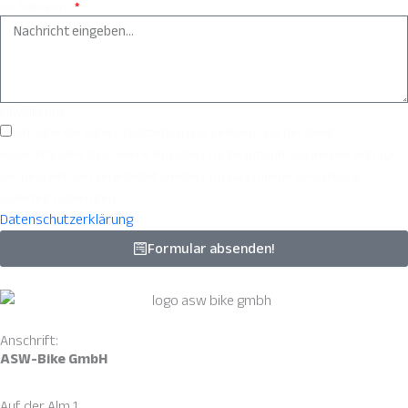
Ihr Anliegen:
Einwilligung:
Ich habe die Datenschutzerklärung gelesen und bin damit
einverstanden, dass meine Angaben zur Beantwortung meiner Anfrage
gespeichert und verarbeitet werden. Ich kann meine Einwilligung
jederzeit widerrufen.
Datenschutzerklärung
Formular absenden!
Anschrift:
ASW-Bike GmbH
Auf der Alm 1