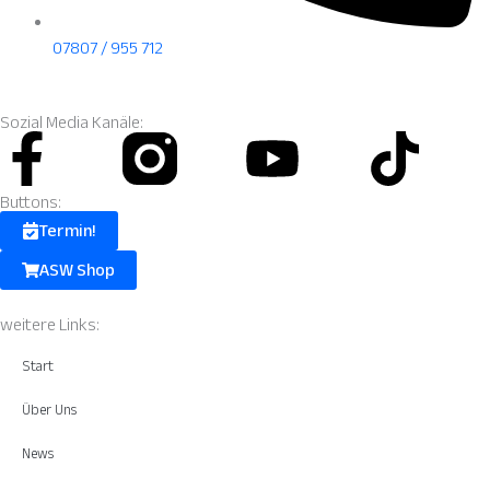
07807 / 955 712
Sozial Media Kanäle:
Facebook-
Instagram
Youtube
Tik
f
Fill.svg
Buttons:
Termin!
ASW Shop
weitere Links:
Start
Über Uns
News