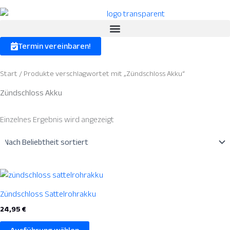
Termin vereinbaren!
Start
/ Produkte verschlagwortet mit „Zündschloss Akku“
Zündschloss Akku
Einzelnes Ergebnis wird angezeigt
Dieses
Produkt
Zündschloss Sattelrohrakku
weist
24,95
€
mehrere
Varianten