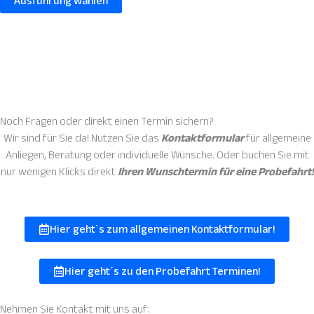
Ausführung wählen
auf.
Die
Optionen
können
auf
der
Produktseite
Noch Fragen oder direkt einen
Termin sichern?
gewählt
Wir sind für Sie da! Nutzen Sie das
Kontaktformular
für allgemeine
werden
Anliegen, Beratung oder individuelle Wünsche. Oder buchen Sie mit
nur wenigen Klicks direkt
Ihren Wunschtermin für eine Probefahrt!
Hier geht`s zum allgemeinen Kontaktformular!
Hier geht´s zu den Probefahrt Terminen!
Nehmen Sie
Kontakt
mit uns auf: