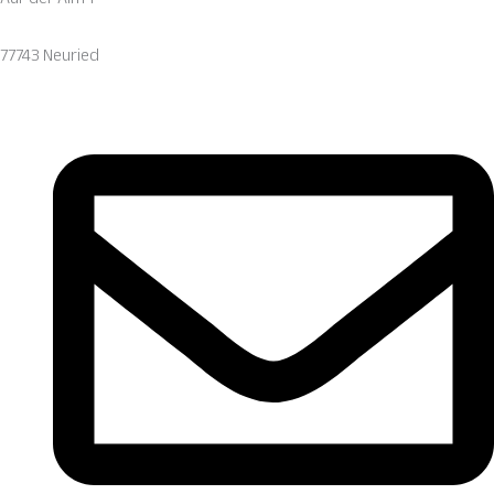
77743 Neuried