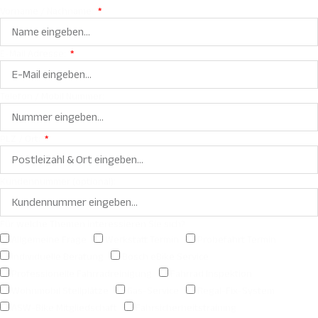
Vorname / Nachname:
E-Mail Adresse:
Telefon / Mobil Nummer:
PLZ / Ort:
Kundennummer (optional):
Für welche Themen interessieren Sie sich?
Allgemeine Frage
Werkstatt Termin
Probefahrt Termin
individuelle Beratung
Bosch eBike Service
Professionelle Fahrradreinigung
Fahrrad Inspektion
Wohnmobil Stellplätze
Gas-Service
Regal-Fix-System
ASW-Bike Mitgliedschaft
Fahrsicherheitstraining