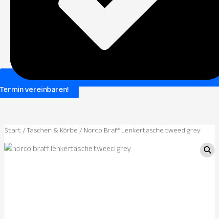
Termin vereinbaren!
Start
/
Taschen & Körbe
/ Norco Braff Lenkertasche tweed grey