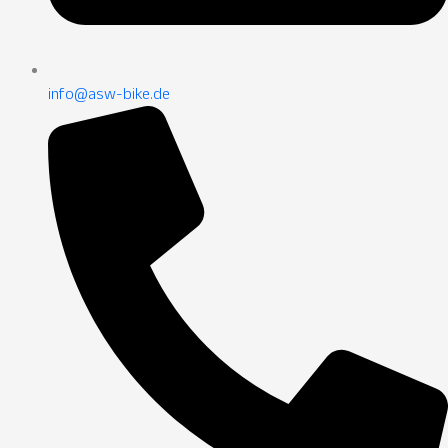
info@asw-bike.de