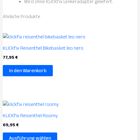
Wird ohne KLICKfix Lenkeradapter geliefert.
Ähnliche Produkte
KLICKfix Reisenthel Bikebasket leo nero
77,95
€
In den Warenkorb
Dieses
Produkt
KLICKfix Reisenthel Roomy
weist
69,95
€
mehrere
Varianten
Ausführung wählen