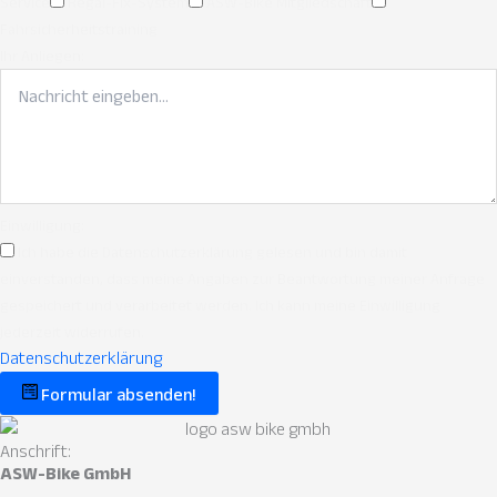
Service
Regal-Fix-System
ASW-Bike Mitgliedschaft
Fahrsicherheitstraining
Ihr Anliegen:
Einwilligung:
Ich habe die Datenschutzerklärung gelesen und bin damit
einverstanden, dass meine Angaben zur Beantwortung meiner Anfrage
gespeichert und verarbeitet werden. Ich kann meine Einwilligung
jederzeit widerrufen.
Datenschutzerklärung
Formular absenden!
Anschrift:
ASW-Bike GmbH