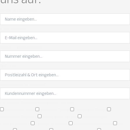
Vorname / Nachname:
E-Mail Adresse:
Telefon / Mobil Nummer:
PLZ / Ort:
Kundennummer (optional):
Für welche Themen interessieren Sie sich?
Allgemeine Frage
Werkstatt Termin
Probefahrt Termin
individuelle Beratung
Bosch eBike Service
Professionelle
Fahrradreinigung
Fahrrad Inspektion
Wohnmobil Stellplätze
Gas-