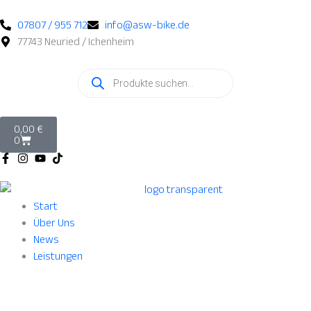
Nach
Zum
Beliebtheit
Inhalt
07807 / 955 712
info@asw-bike.de
sortiert
springen
77743 Neuried / Ichenheim
Products
search
Warenkorb
0,00
€
0
Start
Über Uns
News
Leistungen