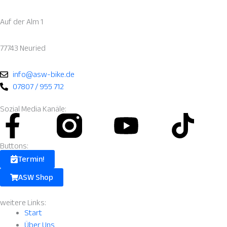
Auf der Alm 1
77743 Neuried
info@asw-bike.de
07807 / 955 712
Sozial Media Kanäle:
Facebook-
Instagram
Youtube
Tik
f
Fill.svg
Buttons:
Termin!
ASW Shop
weitere Links:
Start
Über Uns