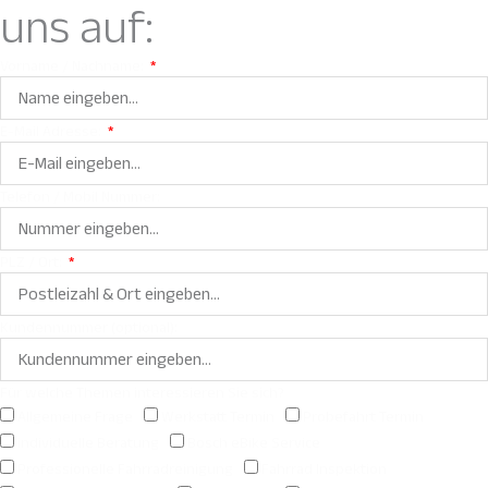
uns auf:
Vorname / Nachname:
E-Mail Adresse:
Telefon / Mobil Nummer:
PLZ / Ort:
Kundennummer (optional):
Für welche Themen interessieren Sie sich?
Allgemeine Frage
Werkstatt Termin
Probefahrt Termin
individuelle Beratung
Bosch eBike Service
Professionelle Fahrradreinigung
Fahrrad Inspektion