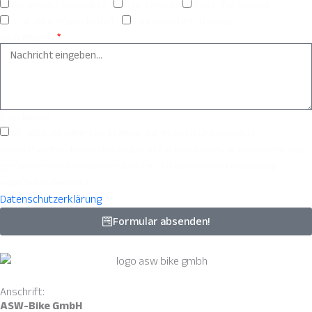
Wohnmobil Stellplätze
Gas-Service
Regal-Fix-System
ASW-Bike Mitgliedschaft
Fahrsicherheitstraining
Ihr Anliegen:
Einwilligung:
Ich habe die Datenschutzerklärung gelesen und bin damit
einverstanden, dass meine Angaben zur Beantwortung meiner Anfrage
gespeichert und verarbeitet werden. Ich kann meine Einwilligung
jederzeit widerrufen.
Datenschutzerklärung
Formular absenden!
Anschrift:
ASW-Bike GmbH