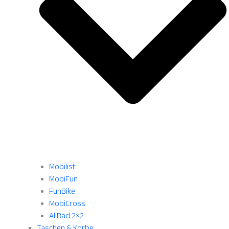
Mobilist
MobiFun
FunBike
MobiCross
AllRad 2×2
Taschen & Körbe