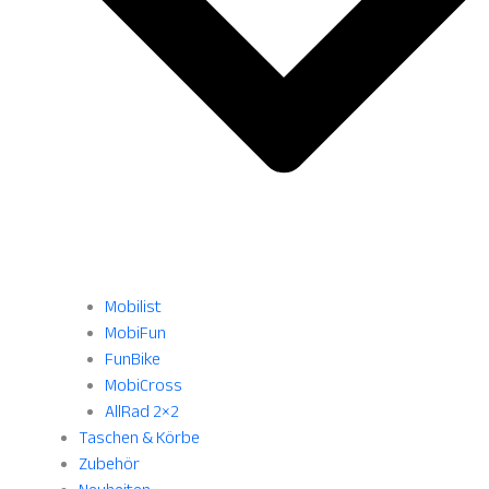
Mobilist
MobiFun
FunBike
MobiCross
AllRad 2×2
Taschen & Körbe
Zubehör